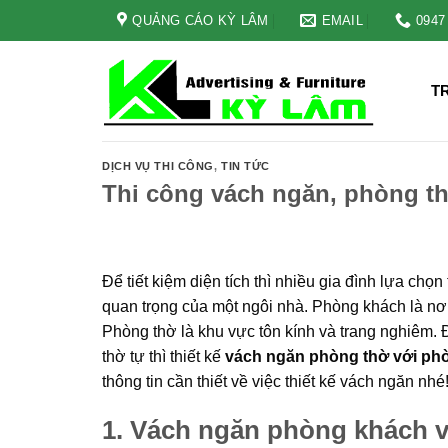
Skip
QUẢNG CÁO KỲ LÂM
EMAIL
0947
to
content
T
DỊCH VỤ THI CÔNG
,
TIN TỨC
Thi công vách ngăn, phòng t
Để tiết kiệm diện tích thì nhiều gia đình lựa ch
quan trọng của một ngôi nhà. Phòng khách là nơi
Phòng thờ là khu vực tôn kính và trang nghiêm
thờ tự thì thiết kế
vách ngăn phòng thờ với ph
thông tin cần thiết về việc thiết kế vách ngăn nhé
1. Vách ngăn phòng khách v