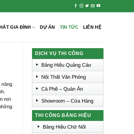
HẤT GIA ĐÌNH
DỰ ÁN
TIN TỨC
LIÊN HỆ
DỊCH VỤ THI CÔNG
Bảng Hiệu Quảng Cáo
Nội Thất Văn Phòng
g năng
Cà Phê – Quán Ăn
nh.
n nơi
Showroom – Cửa Hàng
 những
THI CÔNG BẢNG HIỆU
Bảng Hiệu Chữ Nổi