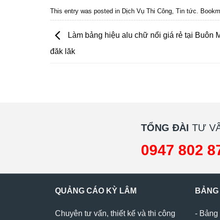
Quảng cáo nội thất, Nội thất đắk lắk
This entry was posted in
Dịch Vụ Thi Công
,
Tin tức
. Bookm
Làm bảng hiệu alu chữ nổi giá rẻ tại Buôn 
đăk lăk
TỔNG ĐÀI
TƯ VẤ
0947 802 8
QUẢNG CÁO KỲ LÂM
BẢNG
Chuyên tư vấn, thiết kế và thi công
-
Bảng 