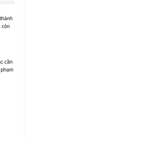
 thành
à còn
ắc cần
g phạm
k,