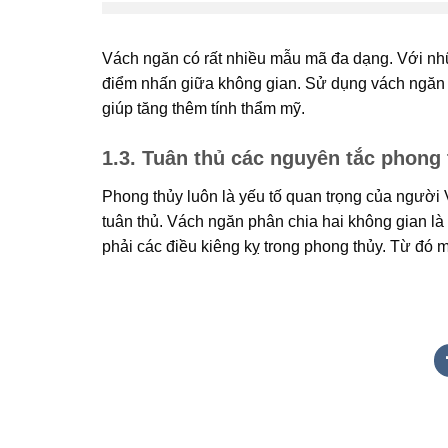
Vách ngăn có rất nhiều mẫu mã đa dạng. Với nhữ
điểm nhấn giữa không gian. Sử dụng vách ngăn k
giúp tăng thêm tính thẩm mỹ.
1.3. Tuân thủ các nguyên tắc phong
Phong thủy luôn là yếu tố quan trọng của người V
tuân thủ. Vách ngăn phân chia hai không gian là 
phải các điều kiêng kỵ trong phong thủy. Từ đó 
Quảng cáo bmt, Quảng cáo dak lak, Nội thất bmt, Noi that