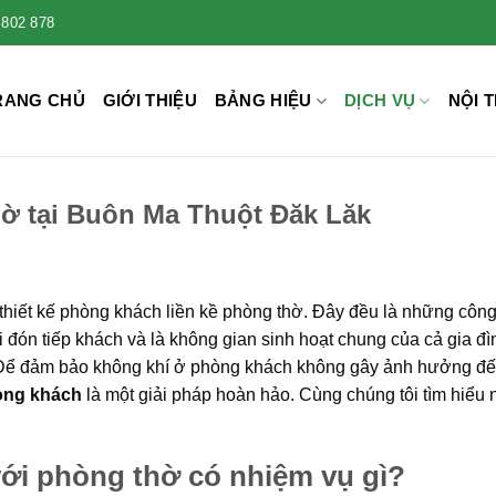
 802 878
RANG CHỦ
GIỚI THIỆU
BẢNG HIỆU
DỊCH VỤ
NỘI T
hờ tại Buôn Ma Thuột Đăk Lăk
ọn thiết kế phòng khách liền kề phòng thờ. Đây đều là những côn
 đón tiếp khách và là không gian sinh hoạt chung của cả gia đì
. Để đảm bảo không khí ở phòng khách không gây ảnh hưởng đế
òng khách
là một giải pháp hoàn hảo. Cùng chúng tôi tìm hiểu
!
ới phòng thờ có nhiệm vụ gì?