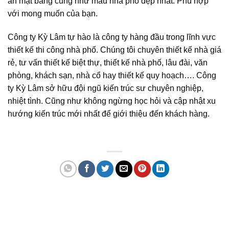
án mặt bằng cũng như mẫu nhà phố đẹp nhất. Phù hợp
với mong muốn của bạn.
Công ty Kỳ Lâm tự hào là công ty hàng đầu trong lĩnh vực
thiết kế thi công nhà phố. Chúng tôi chuyên thiết kế nhà giá
rẻ, tư vấn thiết kế biệt thự, thiết kế nhà phố, lâu đài, văn
phòng, khách sạn, nhà cổ hay thiết kế quy hoạch…. Công
ty Kỳ Lâm sở hữu đội ngũ kiến trúc sư chuyên nghiệp,
nhiệt tình. Cũng như không ngừng học hỏi và cập nhật xu
hướng kiến trúc mới nhất để giới thiệu đến khách hàng.
Quảng cáo bmt, Quảng cáo dak lak, Nội thất bmt, Noi that bmt, Noi that
Dak Lak, Quang cao bmt, Quang cao dak lak, Quảng cáo đắk lắk,
Quảng cáo nội thất, Nội thất đắk lắk