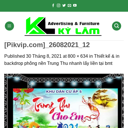
Skip
to
content
[Pikvip.com]_26082021_12
Published
30 Tháng 8, 2021
at
800 × 634
in
Thiết kế & in
backdrop phông nền Trung Thu nhanh lấy liền tại bmt