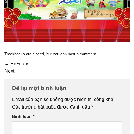
Trackbacks are closed, but you can
post a comment
.
←
Previous
Next
→
Để lại một bình luận
Email của bạn sẽ không được hiển thị công khai.
Các trường bắt buộc được đánh dấu
*
Bình luận
*