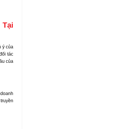
 Tại
ú ý của
đối tác
đầu của
u doanh
 truyền