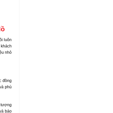
Hồ
ôi luôn
a khách
iệu nhỏ
ác đồng
 và phù
 tượng
 và báo