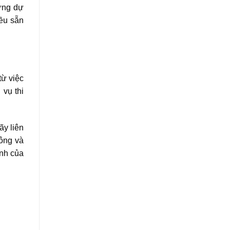
hững dự
ều sẵn
từ việc
 vụ thi
ãy liên
ông và
anh của