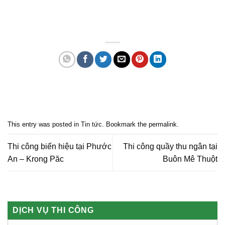
Quảng cáo bmt, Quảng cáo dak lak, Nội thất bmt, Noi that bmt, Noi that
Dak Lak, Quang cao bmt, Quang cao dak lak, Quảng cáo đắk lắk,
Quảng cáo nội thất, Nội thất đắk lắk
This entry was posted in
Tin tức
. Bookmark the
permalink
.
Thi công biển hiệu tại Phước
Thi công quầy thu ngân tại
An – Krong Păc
Buôn Mê Thuột
DỊCH VỤ THI CÔNG