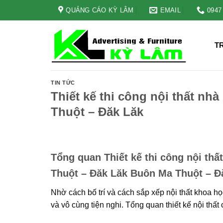
Skip
QUẢNG CÁO KỲ LÂM
EMAIL
0947
to
content
T
TIN TỨC
Thiết kế thi công nội thất n
Thuột – Đăk Lăk
Tổng quan Thiết kế thi công nội th
Thuột – Đăk Lăk Buôn Ma Thuột – Đă
Nhờ cách bố trí và cách sắp xếp nội thất khoa họ
và vô cùng tiện nghi. Tổng quan thiết kế nội th