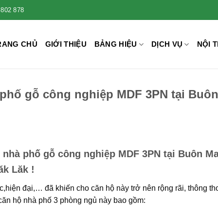
 802 878
RANG CHỦ
GIỚI THIỆU
BẢNG HIỆU
DỊCH VỤ
NỘI T
hà phố gỗ công nghiệp MDF 3PN tại Buô
ất nhà phố gỗ công nghiệp MDF 3PN tại Buôn M
k Lăk !
c,hiện đại,… đã khiến cho căn hộ này trở nên rộng rãi, thông t
ất căn hộ nhà phố 3 phòng ngủ này bao gồm: