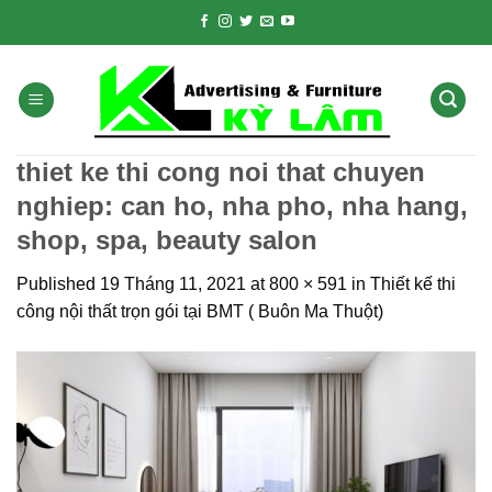
Skip
to
content
thiet ke thi cong noi that chuyen
nghiep: can ho, nha pho, nha hang,
shop, spa, beauty salon
Published
19 Tháng 11, 2021
at
800 × 591
in
Thiết kế thi
công nội thất trọn gói tại BMT ( Buôn Ma Thuột)