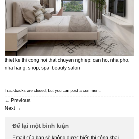
thiet ke thi cong noi that chuyen nghiep: can ho, nha pho,
nha hang, shop, spa, beauty salon
Trackbacks are closed, but you can
post a comment
.
←
Previous
Next
→
Để lại một bình luận
Email của bạn sẽ không được hiển thị công khai.