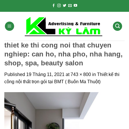
Skip
to
content
thiet ke thi cong noi that chuyen
nghiep: can ho, nha pho, nha hang,
shop, spa, beauty salon
Published
19 Tháng 11, 2021
at
743 × 800
in
Thiết kế thi
công nội thất trọn gói tại BMT ( Buôn Ma Thuột)