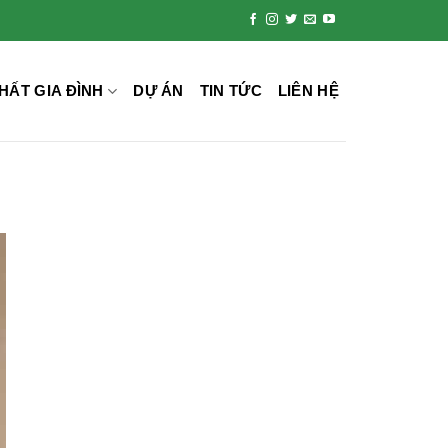
HẤT GIA ĐÌNH
DỰ ÁN
TIN TỨC
LIÊN HỆ