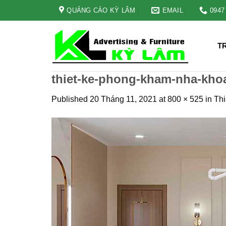
Skip
QUẢNG CÁO KỲ LÂM
EMAIL
0947
to
content
T
thiet-ke-phong-kham-nha-kho
Published
20 Tháng 11, 2021
at
800 × 525
in
Thi