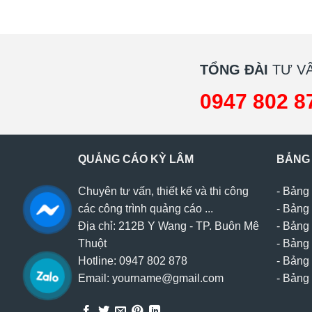
TỔNG ĐÀI
TƯ VẤ
0947 802 8
QUẢNG CÁO KỲ LÂM
BẢNG
Chuyên tư vấn, thiết kế và thi công
-
Bảng 
các công trình quảng cáo ...
-
Bảng 
Địa chỉ: 212B Y Wang - TP. Buôn Mê
-
Bảng 
Thuột
-
Bảng 
Hotline: 0947 802 878
-
Bảng 
Email: yourname@gmail.com
-
Bảng 