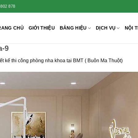
 802 878
RANG CHỦ
GIỚI THIỆU
BẢNG HIỆU
DỊCH VỤ
NỘI T
a-9
ết kế thi công phòng nha khoa tại BMT ( Buôn Ma Thuột)