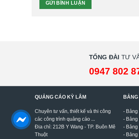
TỔNG ĐÀI
TƯ VẤ
0947 802 8
QUẢNG CÁO KỲ LÂM
BẢNG
Chuyên tư vấn, thiết kế và thi công
-
Bảng 
các công trình quảng cáo ...
-
Bảng 
Địa chỉ: 212B Y Wang - TP. Buôn Mê
-
Bảng 
Thuột
-
Bảng 