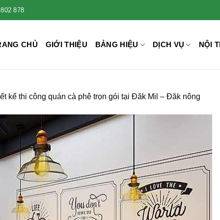
 802 878
RANG CHỦ
GIỚI THIỆU
BẢNG HIỆU
DỊCH VỤ
NỘI T
ết kế thi công quán cà phê trọn gói tại Đăk Mil – Đăk nông