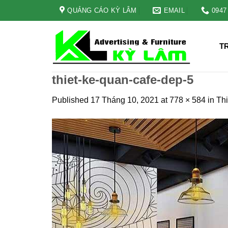
Skip
QUẢNG CÁO KỲ LÂM
EMAIL
0947
to
content
T
thiet-ke-quan-cafe-dep-5
Published
17 Tháng 10, 2021
at
778 × 584
in
Thi