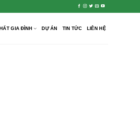
HẤT GIA ĐÌNH
DỰ ÁN
TIN TỨC
LIÊN HỆ