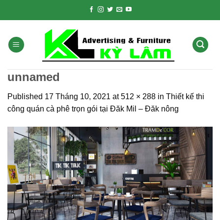
Skip
to
content
unnamed
Published
17 Tháng 10, 2021
at
512 × 288
in
Thiết kế thi
công quán cà phê trọn gói tại Đăk Mil – Đăk nông