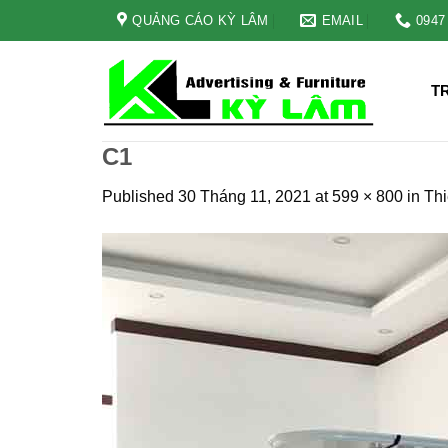
Skip
QUẢNG CÁO KỲ LÂM
EMAIL
0947
to
content
T
C1
Published
30 Tháng 11, 2021
at
599 × 800
in
Thi