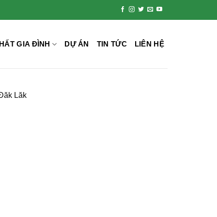
HẤT GIA ĐÌNH
DỰ ÁN
TIN TỨC
LIÊN HỆ
 Đăk Lăk