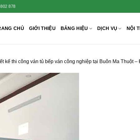
 802 878
RANG CHỦ
GIỚI THIỆU
BẢNG HIỆU
DỊCH VỤ
NỘI T
ết kế thi công ván tủ bếp ván công nghiệp tại Buôn Ma Thuột –