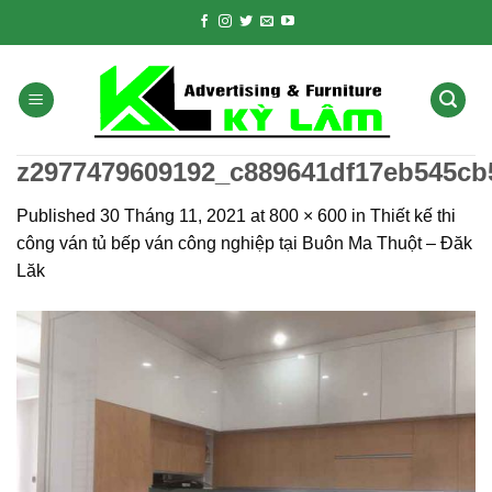
Skip
to
content
z2977479609192_c889641df17eb545cb
Published
30 Tháng 11, 2021
at
800 × 600
in
Thiết kế thi
công ván tủ bếp ván công nghiệp tại Buôn Ma Thuột – Đăk
Lăk