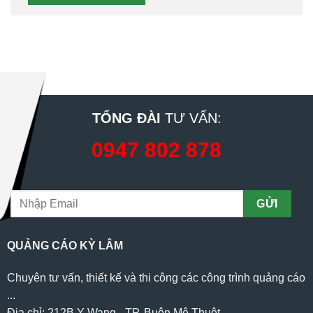
TỔNG ĐÀI
TƯ VẤN:
0947 802 878
QUẢNG CÁO KỲ LÂM
Chuyên tư vấn, thiết kế và thi công các công trình quảng cáo
...
Địa chỉ: 212B Y Wang - TP. Buôn Mê Thuột