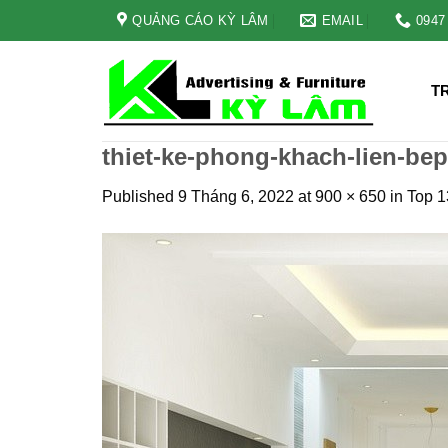
Skip
QUẢNG CÁO KỲ LÂM
EMAIL
0947
to
content
T
thiet-ke-phong-khach-lien-be
Published
9 Tháng 6, 2022
at
900 × 650
in
Top 