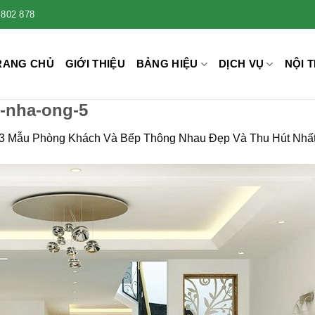
 802 878
RANG CHỦ
GIỚI THIỆU
BẢNG HIỆU
DỊCH VỤ
NỘI T
p-nha-ong-5
13 Mẫu Phòng Khách Và Bếp Thông Nhau Đẹp Và Thu Hút Nhấ