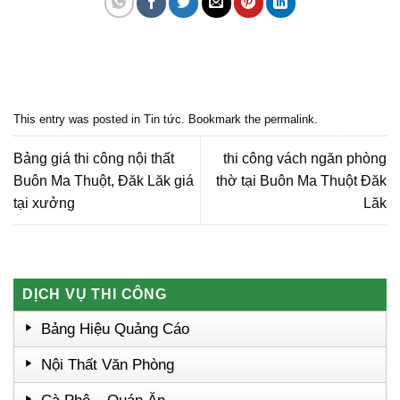
Quảng cáo bmt, Quảng cáo dak lak, Nội thất bmt, Noi that bmt, Noi that
Dak Lak, Quang cao bmt, Quang cao dak lak, Quảng cáo đắk lắk,
Quảng cáo nội thất, Nội thất đắk lắk
This entry was posted in
Tin tức
. Bookmark the
permalink
.
Bảng giá thi công nội thất
thi công vách ngăn phòng
Buôn Ma Thuột, Đăk Lăk giá
thờ tại Buôn Ma Thuột Đăk
tại xưởng
Lăk
DỊCH VỤ THI CÔNG
Bảng Hiệu Quảng Cáo
Nội Thất Văn Phòng