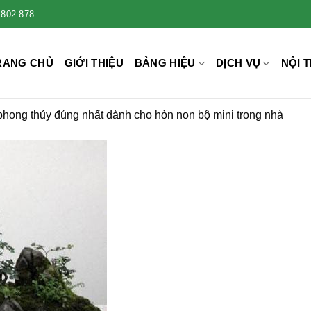
 802 878
RANG CHỦ
GIỚI THIỆU
BẢNG HIỆU
DỊCH VỤ
NỘI T
í phong thủy đúng nhất dành cho hòn non bộ mini trong nhà