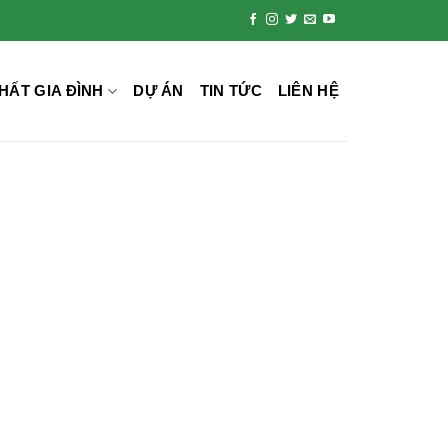
HẤT GIA ĐÌNH
DỰ ÁN
TIN TỨC
LIÊN HỆ