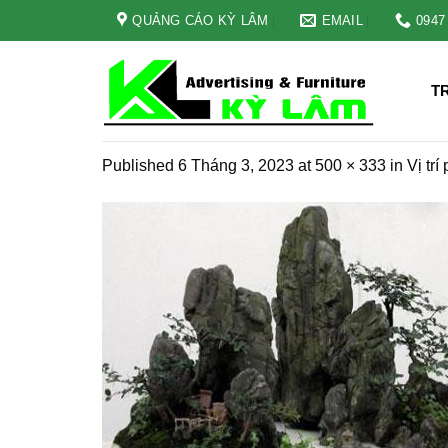
Skip
QUẢNG CÁO KỲ LÂM
EMAIL
0947
to
content
T
Published
6 Tháng 3, 2023
at
500 × 333
in
Vị tr