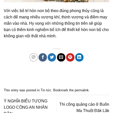
Với việc bố trí hòn non bộ theo đúng phong thủy cũng là
cách để mang nhiều vượng khí, thịnh vượng và điềm may
mắn vào nhà. Hy vọng với những thông tin trên sẽ giúp
bạn có thêm kinh nghiệm bổ ích để thiết kế hòn non bộ cho
không gian nội thất nhà mình.
Quảng cáo bmt, Quảng cáo dak lak, Nội thất bmt, Noi that bmt, Noi that
Dak Lak, Quang cao bmt, Quang cao dak lak, Quảng cáo đắk lắk,
Quảng cáo nội thất, Nội thất đắk lắk
This entry was posted in
Tin tức
. Bookmark the
permalink
.
Ý NGHĨA BIỂU TƯỢNG
Thi công quảng cáo ở Buôn
LOGO CÔNG AN NHÂN
Ma Thuột Đăk Lăk