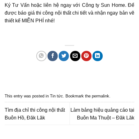
Ký Tư Vấn
hoặc liên hệ ngay với
Công ty Sun Home.
Để
được báo giá thi công nội thất chi tiết và nhận ngay bản vẽ
thiết kế MIỄN PHÍ nhé!
Quảng cáo bmt, Quảng cáo dak lak, Nội thất bmt, Noi that bmt, Noi that
Dak Lak, Quang cao bmt, Quang cao dak lak, Quảng cáo đắk lắk,
Quảng cáo nội thất, Nội thất đắk lắk
This entry was posted in
Tin tức
. Bookmark the
permalink
.
Tìm địa chỉ thi công nội thất
Làm bảng hiệu quảng cáo tại
Buôn Hồ, Đăk Lăk
Buôn Ma Thuột – Đăk Lăk