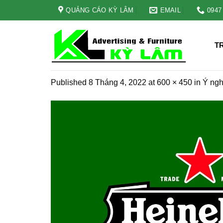
Skip
QUẢNG CÁO KỲ LÂM
EMAIL
0947
to
content
T
Published
8 Tháng 4, 2022
at
600 × 450
in
Ý ngh