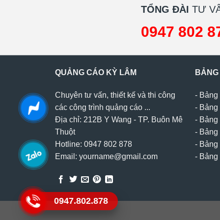
TỔNG ĐÀI
TƯ VẤ
0947 802 8
QUẢNG CÁO KỲ LÂM
BẢNG
Chuyên tư vấn, thiết kế và thi công
-
Bảng 
các công trình quảng cáo ...
-
Bảng 
Địa chỉ: 212B Y Wang - TP. Buôn Mê
-
Bảng 
Thuột
-
Bảng 
Hotline: 0947 802 878
-
Bảng 
Email: yourname@gmail.com
-
Bảng 
0947.802.878