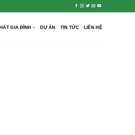
HẤT GIA ĐÌNH
DỰ ÁN
TIN TỨC
LIÊN HỆ