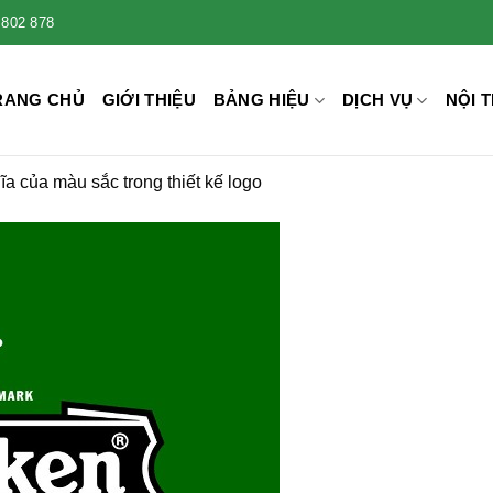
 802 878
RANG CHỦ
GIỚI THIỆU
BẢNG HIỆU
DỊCH VỤ
NỘI T
ĩa của màu sắc trong thiết kế logo