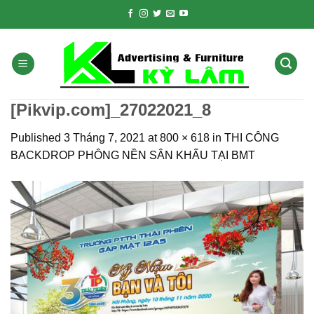
Skip
to
content
[Pikvip.com]_27022021_8
Published
3 Tháng 7, 2021
at
800 × 618
in
THI CÔNG
BACKDROP PHÔNG NỀN SÂN KHẤU TẠI BMT