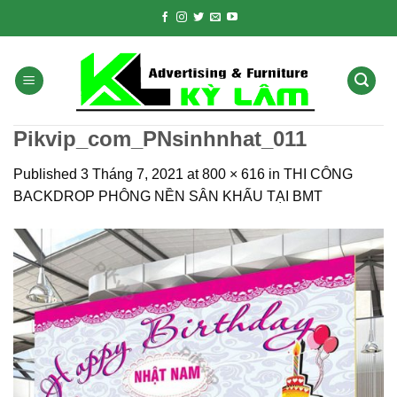
Skip
to
content
Pikvip_com_PNsinhnhat_011
Published
3 Tháng 7, 2021
at
800 × 616
in
THI CÔNG
BACKDROP PHÔNG NỀN SÂN KHẤU TẠI BMT