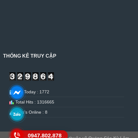
THỐNG KÊ TRUY CẬP
Hits Today : 1772
Total Hits : 1316665
Who's Online : 8
0947.802.878