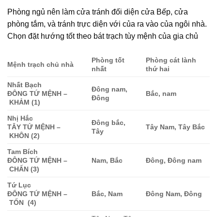
Phòng ngủ nên làm cửa tránh đối diện cửa Bếp, cửa
phòng tắm, và tránh trực diện với của ra vào của ngôi nhà.
Chọn đặt hướng tốt theo bát trạch tùy mệnh của gia chủ
Phòng tốt
Phòng cát lành
Mệnh trạch chủ nhà
nhất
thứ hai
Nhất Bạch
Đông nam,
ĐÔNG TỨ MỆNH –
Bắc, nam
Đông
KHẢM (1)
Nhị Hắc
Đông bắc,
TÂY TỨ MỆNH –
Tây Nam, Tây Bắc
Tây
KHÔN (2)
Tam Bích
ĐÔNG TỨ MỆNH –
Nam, Bắc
Đông, Đông nam
CHẤN (3)
Tứ Lục
ĐÔNG TỨ MỆNH –
Bắc, Nam
Đông Nam, Đông
TỐN (4)