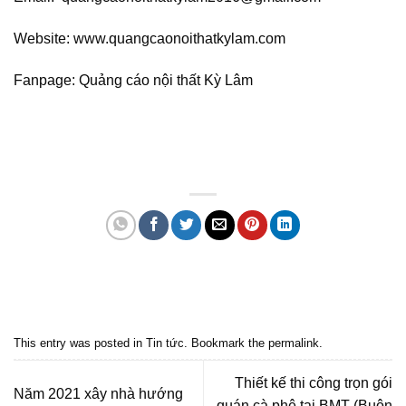
Website: www.quangcaonoithatkylam.com
Fanpage: Quảng cáo nội thất Kỳ Lâm
Quảng cáo bmt, Quảng cáo dak lak, Nội thất bmt, Noi that bmt, Noi that
Dak Lak, Quang cao bmt, Quang cao dak lak, Quảng cáo đắk lắk,
Quảng cáo nội thất, Nội thất đắk lắk
This entry was posted in
Tin tức
. Bookmark the
permalink
.
Thiết kế thi công trọn gói
Năm 2021 xây nhà hướng
quán cà phê tại BMT (Buôn