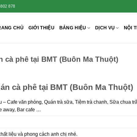
 802 878
RANG CHỦ
GIỚI THIỆU
BẢNG HIỆU
DỊCH VỤ
NỘI T
án cà phê tại BMT (Buôn Ma Thuột)
quán cà phê tại BMT (Buôn Ma Thuột)
 – Cafe văn phòng, Quán trà sữa, Tiệm trà chanh, Sữa chua tr
ke away, Bar cafe …
 chất liệu và phong cách anh chị nhé.