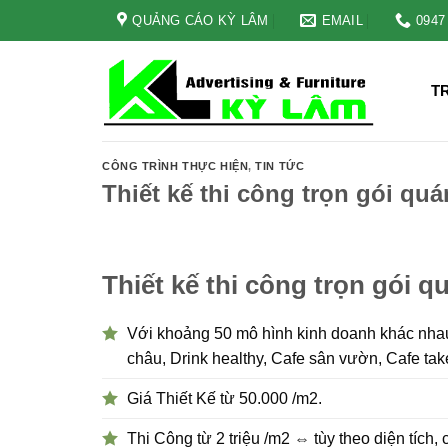
Skip
QUẢNG CÁO KỲ LÂM
EMAIL
0947
to
content
T
CÔNG TRÌNH THỰC HIỆN
,
TIN TỨC
Thiết kế thi công trọn gói qu
Thiết kế thi công trọn gói 
Với khoảng 50 mô hình kinh doanh khác nhau
châu, Drink healthy, Cafe sân vườn, Cafe ta
Giá Thiết Kế từ 50.000 /m2.
Thi Công từ 2 triệu /m2 ⇔ tùy theo diện tích,