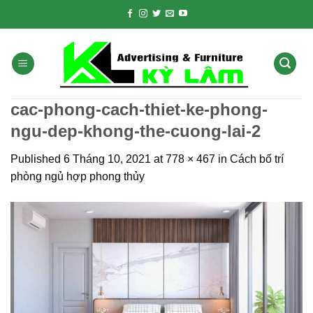
Skip
to
content
cac-phong-cach-thiet-ke-phong-
ngu-dep-khong-the-cuong-lai-2
Published
6 Tháng 10, 2021
at
778 × 467
in
Cách bố trí
phòng ngủ hợp phong thủy