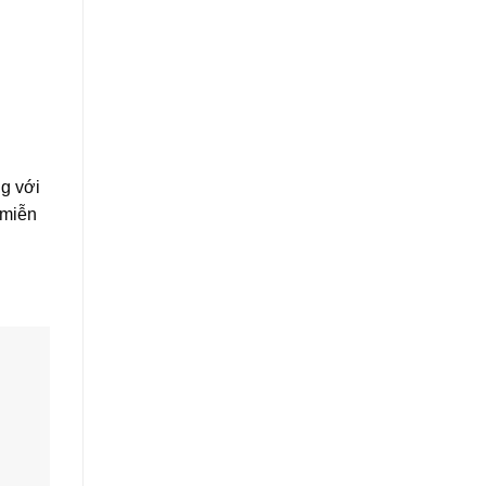
g với
 miễn