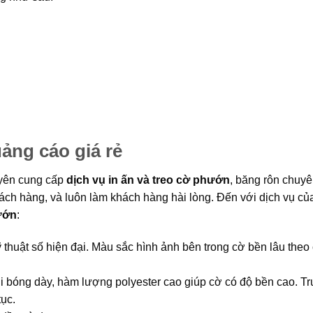
ảng cáo giá rẻ
uyên cung cấp
dịch vụ in ấn và treo cờ phướn
, băng rôn chuy
ách hàng, và luôn làm khách hàng hài lòng. Đến với dịch vụ củ
ướn
:
thuật số hiện đại. Màu sắc hình ảnh bên trong cờ bền lâu theo 
óng dày, hàm lượng polyester cao giúp cờ có độ bền cao. T
tục.