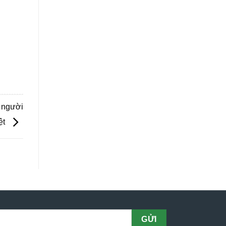
k,
a người
ệt