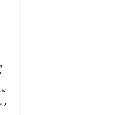
ên
a
chất
rung