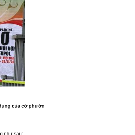
 dụng của cờ phướn
g như sau: