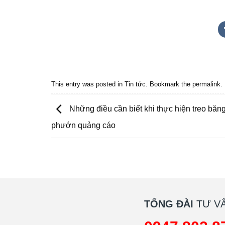
Quảng cáo bmt, Quảng cáo dak lak, Nội thất bmt, Noi that
Quảng cáo nội thất, Nội thất đắk lắk
This entry was posted in
Tin tức
. Bookmark the
permalink
.
Những điều cần biết khi thực hiện treo băng
phướn quảng cáo
TỔNG ĐÀI
TƯ VẤ