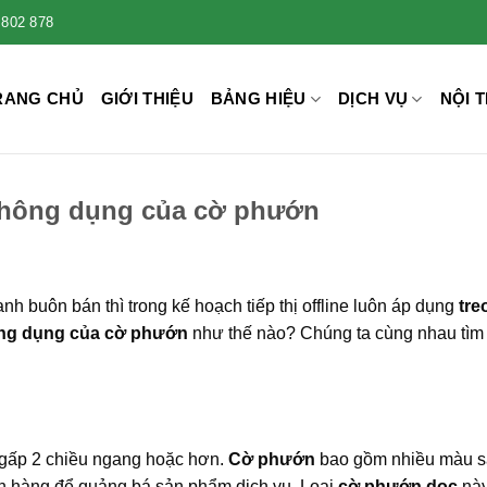
 802 878
RANG CHỦ
GIỚI THIỆU
BẢNG HIỆU
DỊCH VỤ
NỘI T
thông dụng của cờ phướn
h buôn bán thì trong kế hoạch tiếp thị offline luôn áp dụng
tre
ng dụng của cờ phướn
như thế nào? Chúng ta cùng nhau tìm
 gấp 2 chiều ngang hoặc hơn.
Cờ phướn
bao gồm nhiều màu s
ch hàng để quảng bá sản phẩm dịch vụ. Loại
cờ phướn dọc
nà