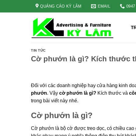
Skip
QUẢNG CÁO KỲ LÂM
EMAIL
0947
to
content
T
TIN TỨC
Cờ phướn là gì? Kích thước 
Đối với các doanh nghiệp hay cửa hàng kinh doan
phướn
. Vậy
cờ phướn là gì?
Kích thước và
cô
trong bài viết này nhé.
Cờ phướn là gì?
Cờ phướn là bộ cờ được treo dọc, có chiều cao
khác nhau mang ý nghĩa thông điệp thu hút khá