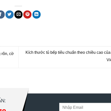
 bmt, Noi that Dak Lak, Quang cao bmt, Quang cao dak lak, Quảng cáo đắk lắ
Kích thước tủ bếp tiêu chuẩn theo chiều cao củ
 rôn, cờ
Vi
N: