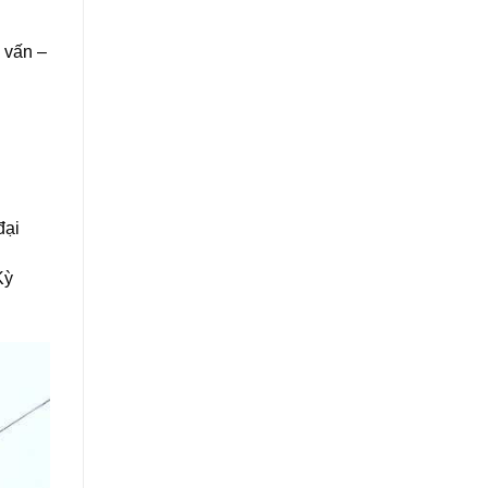
ư vấn –
đại
Kỳ