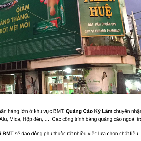
 nhãn hàng lớn ở khu vực BMT.
Quảng Cáo Kỳ Lâm
chuyên nhậ
: Alu, Mica, Hộp đèn, …. Các công trình bảng quảng cáo ngoài tr
ại BMT
sẽ dao động phụ thuộc rất nhiều việc lựa chọn chất liệu, 