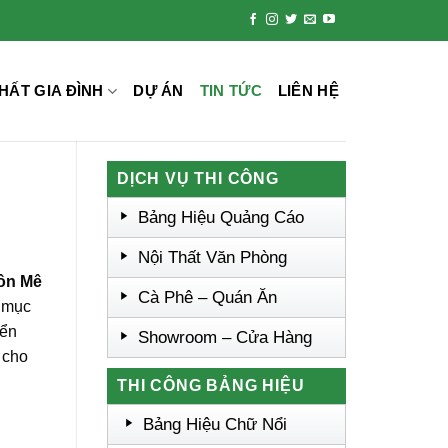
HẤT GIA ĐÌNH
DỰ ÁN
TIN TỨC
LIÊN HỆ
DỊCH VỤ THI CÔNG
Bảng Hiệu Quảng Cáo
Nội Thất Văn Phòng
uôn Mê
Cà Phê – Quán Ăn
o mục
iển
Showroom – Cửa Hàng
 cho
THI CÔNG BẢNG HIỆU
Bảng Hiệu Chữ Nổi