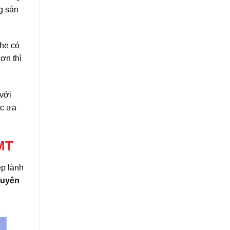
g sản
nhẹ có
hơn thì
 với
ợc ưa
BMT
ệp lành
guyên