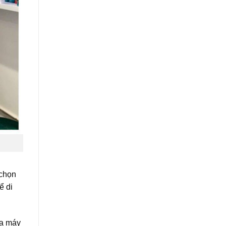
 chọn
ể di
ủa máy