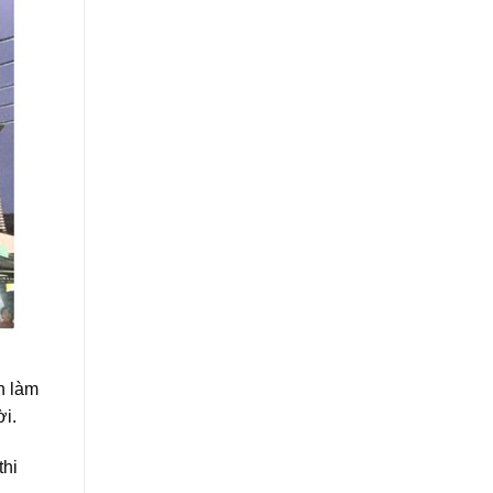
n làm
ời.
thi