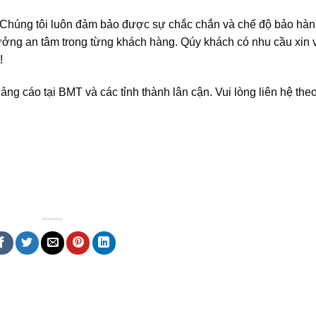
. Chúng tôi luôn đảm bảo được sự chắc chắn và chế độ bảo hàn
tưởng an tâm trong từng khách hàng. Qúy khách có nhu cầu xin 
!
ng cáo tại BMT và các tỉnh thành lân cận. Vui lòng liên hệ the
 bmt, Noi that Dak Lak, Quang cao bmt, Quang cao dak lak, Quảng cáo đắk lắ