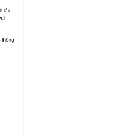
h lâu
vui
o thông
k,