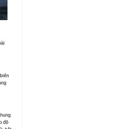
oài
 biến
ụng
 khung
o độ