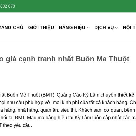
 802 878
RANG CHỦ
GIỚI THIỆU
BẢNG HIỆU
DỊCH VỤ
NỘI T
o giá cạnh tranh nhất Buôn Ma Thuột
 nhất Buôn Mê Thuột (BMT). Quảng Cáo Kỳ Lâm chuyên
thiết kế
ọi nhu cầu phù hợp với mọi kinh phí của tất cả khách hàng. C
ửa hàng, nhà hàng, quán ăn, siêu thị. Khách sạn, cơ quan, bệnh 
n phối tại BMT. Mẫu mã bảng hiệu tại Kỳ Lâm luôn cập nhật các 
T theo yêu cầu.