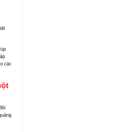
mặt
iúp
háp
ho các
uột
đội
 quảng