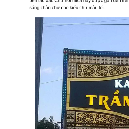
bền lâu dài. Chữ nổi mica này được gắn đèn trê
sáng chân chữ cho kiểu chữ màu tối.