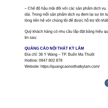
– Chế độ hậu mãi đối với các sản phẩm dịch vụ
dài. Trong mỗi sản phẩm dịch vụ đem lại sự tin 
lòng liên hệ với chúng tôi để được hỗ trợ tốt nhất
Quý khách hàng có nhu cầu lắp đặt bảng hiệu quả
tin sau:
QUẢNG CÁO NỘI THẤT KỲ LÂM
Địa chỉ: 36 Y Wang – TP. Buôn Ma Thuột
Hotline:
0947 802 878
Website:
https://quangcaonoithatkylam.com/
Quảng cáo bmt, Quảng cáo dak lak, Nội thất bmt, Noi that
Quảng cáo nội thất, Nội thất đắk lắk