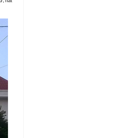
ữ, hắt