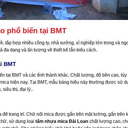
áo phổ biến tại BMT
ề, tập hợp nhiều công ty, nhà xưởng, xí nghiệp lớn trong và ng
đa dạng và ấn tượng về thiết kế lẫn kiểu cách.
ại BMT
n tại BMT và các tỉnh thành khác. Chất lượng, độ bền cao, tùy
 mica hiện nay. Tại BMT, mẫu bảng hiệu này thường được sử d
iêu thị, đại lý..
 để trang trí. Chữ nổi mica được gắn trên mặt tường, gắn trên
chữ, sử dụng loại
tấm nhựa mica Đài Loan
chất lượng cao, ch