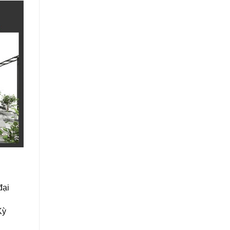
đại
Kỳ