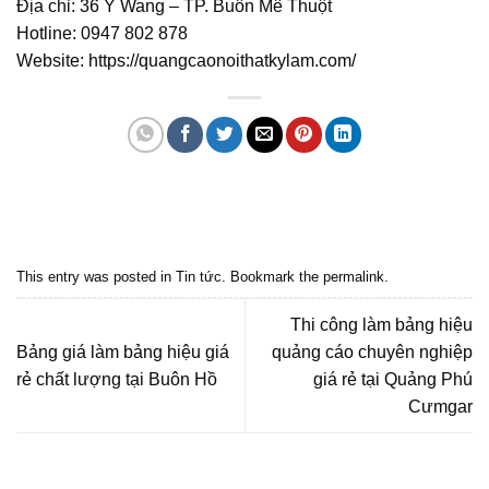
Địa chỉ: 36 Y Wang – TP. Buôn Mê Thuột
Hotline:
0947 802 878
Website:
https://quangcaonoithatkylam.com/
Quảng cáo bmt, Quảng cáo dak lak, Nội thất bmt, Noi that bmt, Noi that
Dak Lak, Quang cao bmt, Quang cao dak lak, Quảng cáo đắk lắk,
Quảng cáo nội thất, Nội thất đắk lắk
This entry was posted in
Tin tức
. Bookmark the
permalink
.
Thi công làm bảng hiệu
Bảng giá làm bảng hiệu giá
quảng cáo chuyên nghiệp
rẻ chất lượng tại Buôn Hồ
giá rẻ tại Quảng Phú
Cưmgar