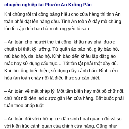
chuyên nghiệp tại Phước An Krông Păc
Khi chúng tôi thi công bảng hiệu cho cửa hàng thì tính An
toàn phải đặt lên hàng đầu. Tính An toàn ở đây mà chúng
tôi đề cập đến bao hàm những yếu tố sau:
– An toàn cho người thợ thi công: khâu này phải được
chuẩn bị thật kỹ lưỡng. Từ quần áo bảo hộ, giầy bảo hộ,
mũ bảo hộ, đai bảo hộ. Kính bảo đến khâu lắp đặt giáo
mác hay sử dụng cẩu trục… Tất tần tật phải thật đầy đủ.
Khi thi công biển hiệu, sử dụng dây cảnh báo. Bình cứu
hỏa (an toàn cháy nổ) là điều thực sự cần thiết.
– An toàn về mặt pháp lý: Một tấm biển hay một bộ chữ nổi,
chữ hút nổi đèn led được gắn lên cửa hàng. Bắt buộc phải
tuân theo pháp luật
– An toàn đối với những cư dân sinh hoạt quanh đó và so
với kiến trúc cảnh quan của chính cửa hàng. Cũng như