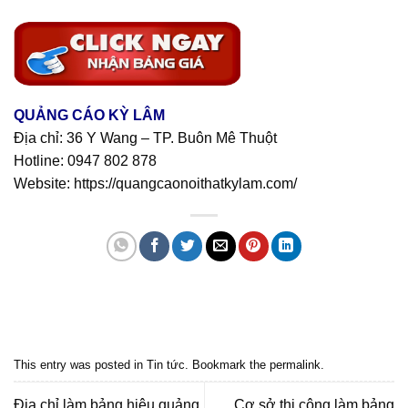
QUẢNG CÁO KỲ LÂM
Địa chỉ: 36 Y Wang – TP. Buôn Mê Thuột
Hotline:
0947 802 878
Website:
https://quangcaonoithatkylam.com/
Quảng cáo bmt, Quảng cáo dak lak, Nội thất bmt, Noi that bmt, Noi that
Dak Lak, Quang cao bmt, Quang cao dak lak, Quảng cáo đắk lắk,
Quảng cáo nội thất, Nội thất đắk lắk
This entry was posted in
Tin tức
. Bookmark the
permalink
.
Địa chỉ làm bảng hiệu quảng
Cơ sở thi công làm bảng