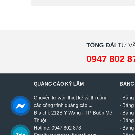
TỔNG ĐÀI
TƯ VẤ
0947 802 8
QUẢNG CÁO KỲ LÂM
BẢNG
Chuyên tư vấn, thiết kế và thi công
-
Bảng 
các công trình quảng cáo ...
-
Bảng 
Địa chỉ: 212B Y Wang - TP. Buôn Mê
-
Bảng 
Thuột
-
Bảng 
Hotline: 0947 802 878
-
Bảng 