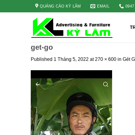
Skip
QUẢNG CÁO KỲ LÂM
EMAIL
0947
to
content
T
get-go
Published
1 Tháng 5, 2022
at
270 × 600
in
Gét G