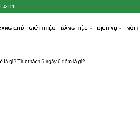
 802 878
RANG CHỦ
GIỚI THIỆU
BẢNG HIỆU
DỊCH VỤ
NỘI T
ô là gì? Thử thách 6 ngày 6 đêm là gì?