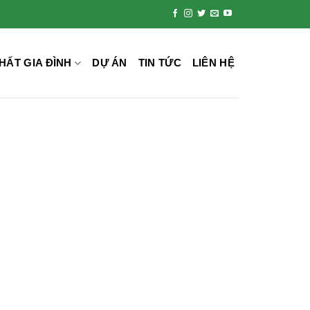
HẤT GIA ĐÌNH
DỰ ÁN
TIN TỨC
LIÊN HỆ