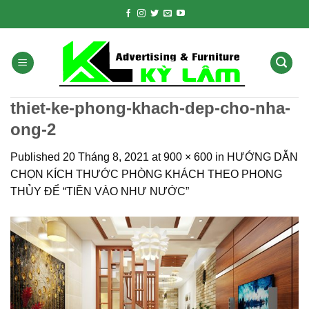
Skip
to
content
thiet-ke-phong-khach-dep-cho-nha-
ong-2
Published
20 Tháng 8, 2021
at
900 × 600
in
HƯỚNG DẪN
CHỌN KÍCH THƯỚC PHÒNG KHÁCH THEO PHONG
THỦY ĐỂ “TIỀN VÀO NHƯ NƯỚC”