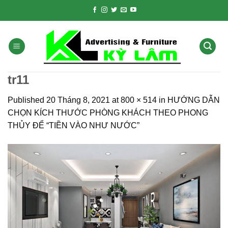
Skip
to
content
tr11
Published
20 Tháng 8, 2021
at
800 × 514
in
HƯỚNG DẪN
CHỌN KÍCH THƯỚC PHÒNG KHÁCH THEO PHONG
THỦY ĐỂ “TIỀN VÀO NHƯ NƯỚC”