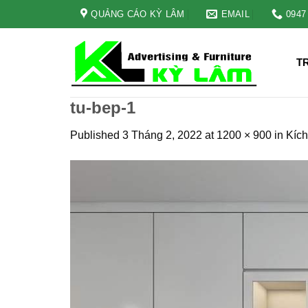
Skip
QUẢNG CÁO KỲ LÂM
EMAIL
0947
to
content
T
tu-bep-1
Published
3 Tháng 2, 2022
at
1200 × 900
in
Kích