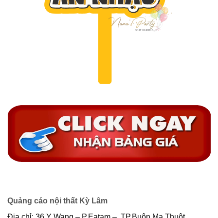
Quảng cáo nội thất Kỳ Lâm
Địa chỉ: 36 Y Wang – P.Eatam – TP.Buôn Ma Thuột