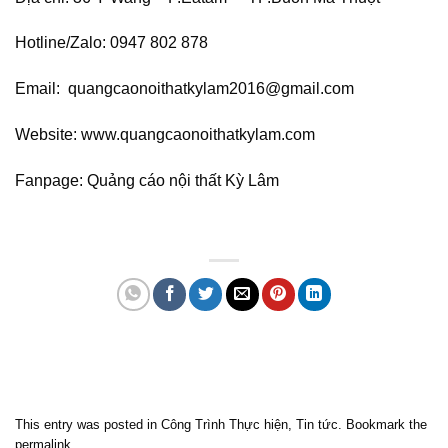
Hotline/Zalo: 0947 802 878
Email: quangcaonoithatkylam2016@gmail.com
Website: www.quangcaonoithatkylam.com
Fanpage: Quảng cáo nội thất Kỳ Lâm
Quảng cáo bmt, Quảng cáo dak lak, Nội thất bmt, Noi that bmt, Noi that
Dak Lak, Quang cao bmt, Quang cao dak lak, Quảng cáo đắk lắk,
Quảng cáo nội thất, Nội thất đắk lắk
This entry was posted in
Công Trình Thực hiện
,
Tin tức
. Bookmark the
permalink
.