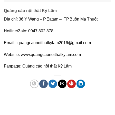
Quảng cáo nội thất Kỳ Lâm
Địa chỉ: 36 Y Wang – P.Eatam – TP.Buôn Ma Thuột
Hotline/Zalo: 0947 802 878
Email: quangcaonoithatkylam2016@gmail.com
Website: www.quangcaonoithatkylam.com
Fanpage: Quảng cáo nội thất Kỳ Lâm
Quảng cáo bmt, Quảng cáo dak lak, Nội thất bmt, Noi that bmt, Noi that
Dak Lak, Quang cao bmt, Quang cao dak lak, Quảng cáo đắk lắk,
Quảng cáo nội thất, Nội thất đắk lắk