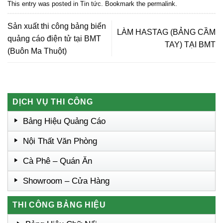
This entry was posted in
Tin tức
. Bookmark the
permalink
.
Sản xuất thi công bảng biển
LÀM HASTAG (BẢNG CẦM
quảng cáo điện tử tại BMT
TAY) TẠI BMT
(Buôn Ma Thuột)
DỊCH VỤ THI CÔNG
Bảng Hiệu Quảng Cáo
Nội Thất Văn Phòng
Cà Phê – Quán Ăn
Showroom – Cửa Hàng
THI CÔNG BẢNG HIỆU