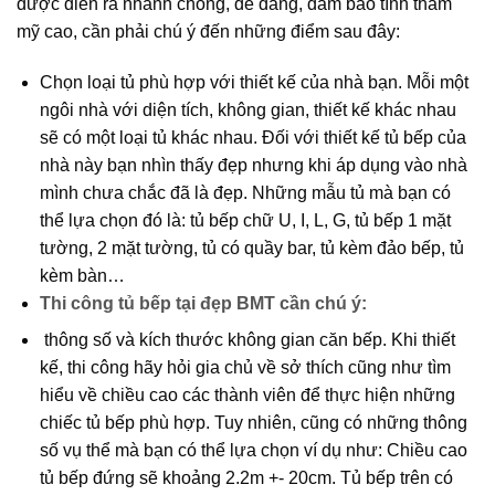
được diễn ra nhanh chóng, dễ dàng, đảm bảo tính thẩm
mỹ cao, cần phải chú ý đến những điểm sau đây:
Chọn loại tủ phù hợp với thiết kế của nhà bạn. Mỗi một
ngôi nhà với diện tích, không gian, thiết kế khác nhau
sẽ có một loại tủ khác nhau. Đối với thiết kế tủ bếp của
nhà này bạn nhìn thấy đẹp nhưng khi áp dụng vào nhà
mình chưa chắc đã là đẹp. Những mẫu tủ mà bạn có
thể lựa chọn đó là: tủ bếp chữ U, I, L, G, tủ bếp 1 mặt
tường, 2 mặt tường, tủ có quầy bar, tủ kèm đảo bếp, tủ
kèm bàn…
Thi công tủ bếp tại đẹp BMT
cần chú ý:
thông số và kích thước không gian căn bếp. Khi thiết
kế, thi công hãy hỏi gia chủ về sở thích cũng như tìm
hiểu về chiều cao các thành viên để thực hiện những
chiếc tủ bếp phù hợp. Tuy nhiên, cũng có những thông
số vụ thể mà bạn có thể lựa chọn ví dụ như: Chiều cao
tủ bếp đứng sẽ khoảng 2.2m +- 20cm. Tủ bếp trên có