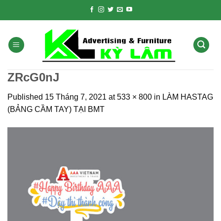
Skip
to
content
ZRcG0nJ
Published
15 Tháng 7, 2021
at
533 × 800
in
LÀM HASTAG
(BẢNG CẦM TAY) TẠI BMT