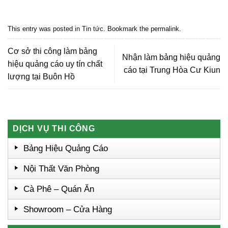
Dak Lak, Quang cao bmt, Quang cao dak lak, Quảng cáo đắk lắk,
Quảng cáo nội thất, Nội thất đắk lắk
This entry was posted in
Tin tức
. Bookmark the
permalink
.
Cơ sở thi công làm bảng
Nhận làm bảng hiệu quảng
hiệu quảng cáo uy tín chất
cáo tại Trung Hòa Cư Kiun
lượng tại Buôn Hồ
DỊCH VỤ THI CÔNG
Bảng Hiệu Quảng Cáo
Nội Thất Văn Phòng
Cà Phê – Quán Ăn
Showroom – Cửa Hàng