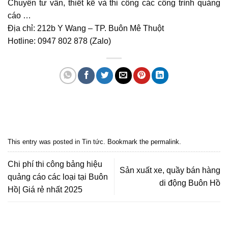
Chuyên tư vấn, thiết kế và thi công các công trình quảng
cáo …
Địa chỉ: 212b Y Wang – TP. Buôn Mê Thuột
Hotline: 0947 802 878 (
Zalo
)
Quảng cáo bmt, Quảng cáo dak lak, Nội thất bmt, Noi that bmt, Noi that
Dak Lak, Quang cao bmt, Quang cao dak lak, Quảng cáo đắk lắk,
Quảng cáo nội thất, Nội thất đắk lắk
This entry was posted in
Tin tức
. Bookmark the
permalink
.
Chi phí thi công bảng hiệu
Sản xuất xe, quầy bán hàng
quảng cáo các loại tại Buôn
di động Buôn Hồ
Hồ| Giá rẻ nhất 2025