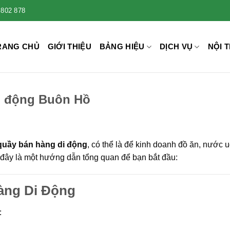
 802 878
RANG CHỦ
GIỚI THIỆU
BẢNG HIỆU
DỊCH VỤ
NỘI T
di động Buôn Hồ
quầy bán hàng di động
, có thể là để kinh doanh đồ ăn, nước 
đây là một hướng dẫn tổng quan để bạn bắt đầu:
àng Di Động
: