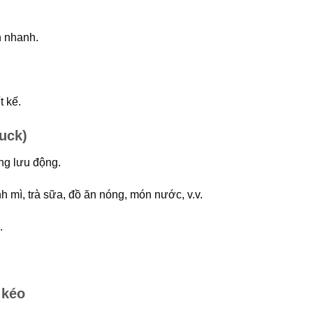
n nhanh.
t kế.
uck)
ng lưu động.
 mì, trà sữa, đồ ăn nóng, món nước, v.v.
.
.
 kéo