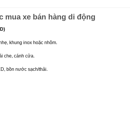
ặc mua xe bán hàng di động
3D)
 nhẹ, khung inox hoặc nhôm.
ái che, cánh cửa.
D, bồn nước sạch/thải.