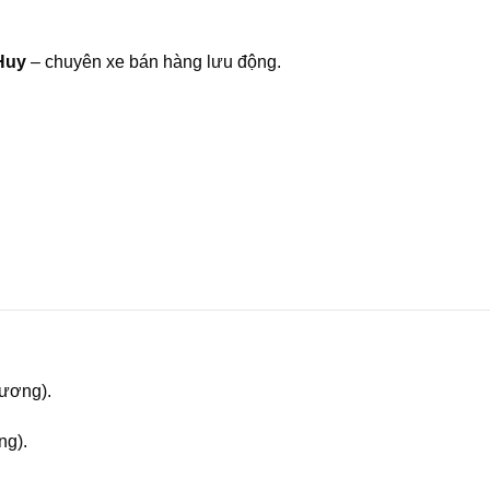
Huy
– chuyên xe bán hàng lưu động.
hương).
ng).