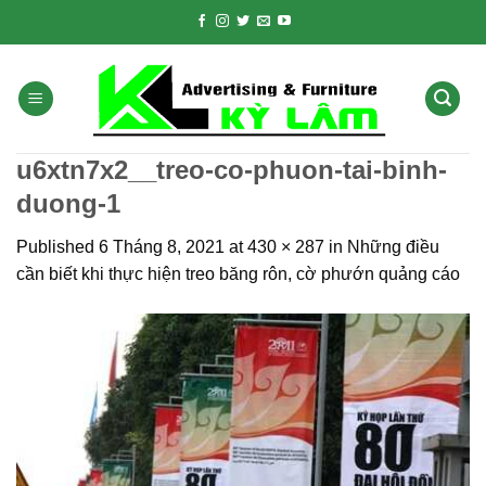
Skip
to
content
u6xtn7x2__treo-co-phuon-tai-binh-
duong-1
Published
6 Tháng 8, 2021
at
430 × 287
in
Những điều
cần biết khi thực hiện treo băng rôn, cờ phướn quảng cáo