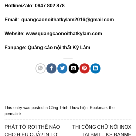
Hotline/Zalo: 0947 802 878
Email: quangcaonoithatkylam2016@gmail.com
Website: www.quangcaonoithatkylam.com
Fanpage: Quảng cáo nội thất Kỳ Lâm
Quảng cáo bmt, Quảng cáo dak lak, Nội thất bmt, Noi that bmt, Noi that
Dak Lak, Quang cao bmt, Quang cao dak lak, Quảng cáo đắk lắk,
Quảng cáo nội thất, Nội thất đắk lắk
This entry was posted in
Công Trình Thực hiện
. Bookmark the
permalink
.
PHÁT TỜ RƠI THẾ NÀO
THI CÔNG CHỮ NỔI INOX
CHO HIỆU QUẢ? IN TỜ
TẠI BMT – KS BANME