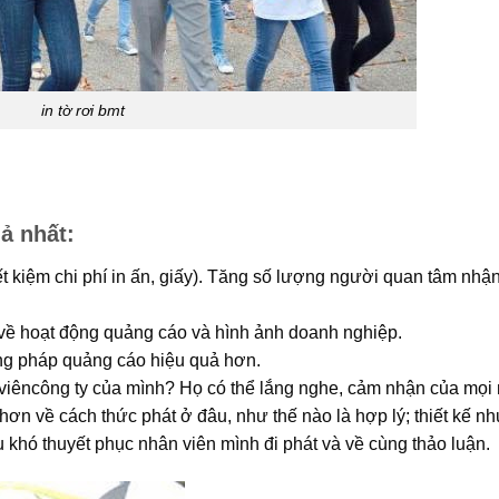
in tờ rơi bmt
ả nhất:
ết kiệm chi phí in ấn, giấy). Tăng số lượng người quan tâm nh
về hoạt động quảng cáo và hình ảnh doanh nghiệp.
ng pháp quảng cáo hiệu quả hơn.
n viêncông ty của mình? Họ có thể lắng nghe, cảm nhận của mọi
 hơn về cách thức phát ở đâu, như thế nào là hợp lý; thiết kế n
 khó thuyết phục nhân viên mình đi phát và về cùng thảo luận.