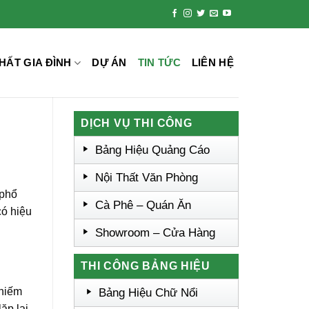
HẤT GIA ĐÌNH
DỰ ÁN
TIN TỨC
LIÊN HỆ
DỊCH VỤ THI CÔNG
Bảng Hiệu Quảng Cáo
Nội Thất Văn Phòng
 phổ
Cà Phê – Quán Ăn
có hiệu
Showroom – Cửa Hàng
THI CÔNG BẢNG HIỆU
 hiếm
Bảng Hiệu Chữ Nổi
ặp lại