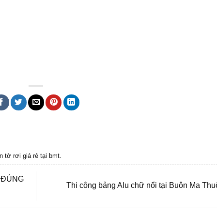
 bmt, Noi that Dak Lak, Quang cao bmt, Quang cao dak lak, Quảng cáo đắk lắ
in tờ rơi giá rẻ tại bmt
.
 ĐÚNG
Thi công bảng Alu chữ nổi tại Buôn Ma Thu