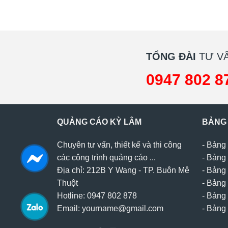
TỔNG ĐÀI
TƯ VẤ
0947 802 8
QUẢNG CÁO KỲ LÂM
BẢNG
Chuyên tư vấn, thiết kế và thi công
-
Bảng 
các công trình quảng cáo ...
-
Bảng 
Địa chỉ: 212B Y Wang - TP. Buôn Mê
-
Bảng 
Thuột
-
Bảng 
Hotline: 0947 802 878
-
Bảng 
Email: yourname@gmail.com
-
Bảng 