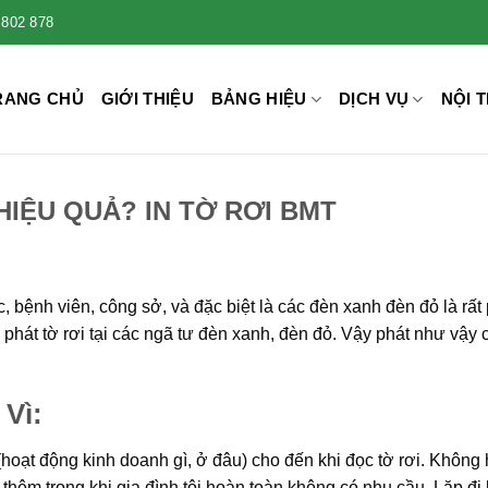
 802 878
RANG CHỦ
GIỚI THIỆU
BẢNG HIỆU
DỊCH VỤ
NỘI T
HIỆU QUẢ? IN TỜ RƠI BMT
 bệnh viên, công sở, và đặc biệt là các đèn xanh đèn đỏ là rất
 phát tờ rơi tại các ngã tư đèn xanh, đèn đỏ. Vậy phát như vậy 
 Vì:
hoạt động kinh doanh gì, ở đâu) cho đến khi đọc tờ rơi. Không
êm trong khi gia đình tôi hoàn toàn không có nhu cầu. Lặp đi l