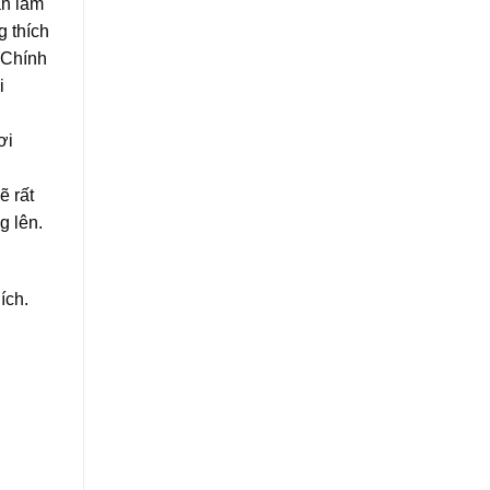
ạn làm
g thích
 Chính
i
ơi
ẽ rất
g lên.
ích.