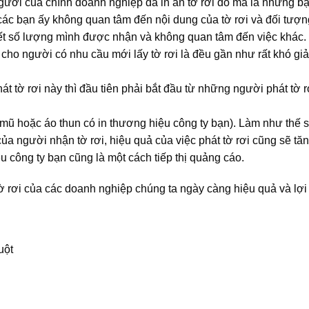
gười của chính doanh nghiệp đã in ấn tờ rơi đó mà là những b
 các bạn ấy không quan tâm đến nội dung của tờ rơi và đối tượn
ết số lượng mình được nhận và không quan tâm đến việc khác.
 cho người có nhu cầu mới lấy tờ rơi là đều gần như rất khó giả
hát tờ rơi này thì đầu tiên phải bắt đầu từ những người phát tờ r
(mũ hoặc áo thun có in thương hiệu công ty bạn). Làm như thế s
a người nhận tờ rơi, hiệu quả của việc phát tờ rơi cũng sẽ tăn
 công ty bạn cũng là một cách tiếp thị quảng cáo.
ờ rơi của các doanh nghiệp chúng ta ngày càng hiệu quả và lợi 
uột