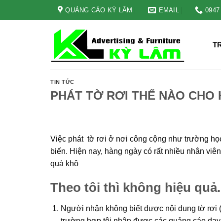
Skip
QUẢNG CÁO KỲ LÂM
EMAIL
0947
to
content
T
TIN TỨC
PHÁT TỜ RƠI THẾ NÀO CHO 
Việc phát tờ rơi ở nơi công cộng như trường học,
biến. Hiện nay, hàng ngày có rất nhiều nhân viên
quả khô
Theo tôi thì không hiệu quả.
Người nhận không biết được nội dung tờ rơi (
trường hợp tôi nhận được các quảng cáo dạy th