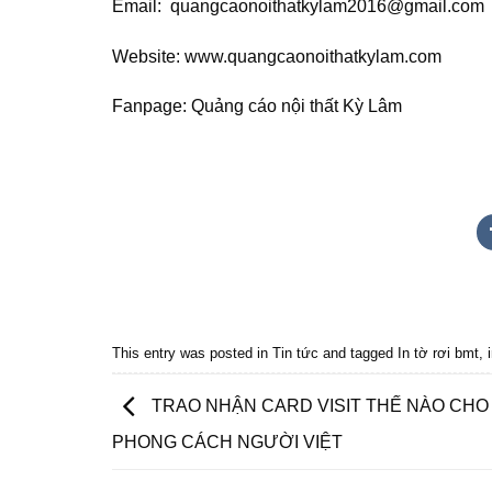
Email: quangcaonoithatkylam2016@gmail.com
Website: www.quangcaonoithatkylam.com
Fanpage: Quảng cáo nội thất Kỳ Lâm
Quảng cáo bmt, Quảng cáo dak lak, Nội thất bmt, Noi that
Quảng cáo nội thất, Nội thất đắk lắk
This entry was posted in
Tin tức
and tagged
In tờ rơi bmt
,
TRAO NHẬN CARD VISIT THẾ NÀO CHO
PHONG CÁCH NGƯỜI VIỆT