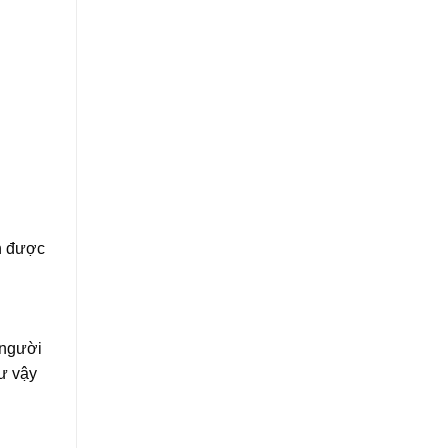
ận được
 người
hư vậy