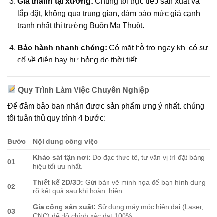
Giá thành tại xưởng:
Chúng tôi trực tiếp sản xuất và
lắp đặt, không qua trung gian, đảm bảo mức giá cạnh
tranh nhất thị trường Buôn Ma Thuột.
Bảo hành nhanh chóng:
Có mặt hỗ trợ ngay khi có sự
cố về điện hay hư hỏng do thời tiết.
Quy Trình Làm Việc Chuyên Nghiệp
Để đảm bảo bạn nhận được sản phẩm ưng ý nhất, chúng
tôi tuân thủ quy trình 4 bước:
Bước
Nội dung công việc
Khảo sát tận nơi:
Đo đạc thực tế, tư vấn vị trí đặt bảng
01
hiệu tối ưu nhất.
Thiết kế 2D/3D:
Gửi bản vẽ minh họa để bạn hình dung
02
rõ kết quả sau khi hoàn thiện.
Gia công sản xuất:
Sử dụng máy móc hiện đại (Laser,
03
CNC) để độ chính xác đạt 100%.