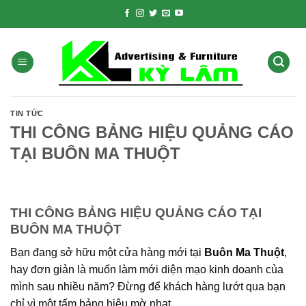
Skip
to
content
TIN TỨC
THI CÔNG BẢNG HIỆU QUẢNG CÁO
TẠI BUÔN MA THUỘT
THI CÔNG BẢNG HIỆU QUẢNG CÁO TẠI
BUÔN MA THUỘT
Bạn đang sở hữu một cửa hàng mới tại
Buôn Ma Thuột
,
hay đơn giản là muốn làm mới diện mạo kinh doanh của
mình sau nhiều năm? Đừng để khách hàng lướt qua bạn
chỉ vì một tấm bảng hiệu mờ nhạt.