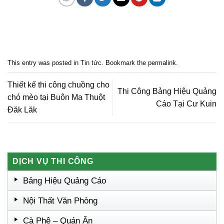
Quảng cáo bmt, Quảng cáo dak lak, Nội thất bmt, Noi that bmt, Noi that
Dak Lak, Quang cao bmt, Quang cao dak lak, Quảng cáo đắk lắk,
Quảng cáo nội thất, Nội thất đắk lắk
This entry was posted in
Tin tức
. Bookmark the
permalink
.
Thiết kế thi công chuồng cho
Thi Công Bảng Hiệu Quảng
chó mèo tại Buôn Ma Thuột
Cáo Tại Cư Kuin
Đăk Lăk
DỊCH VỤ THI CÔNG
Bảng Hiệu Quảng Cáo
Nội Thất Văn Phòng
Cà Phê – Quán Ăn