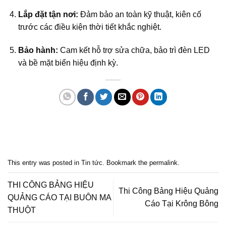
Lắp đặt tận nơi:
Đảm bảo an toàn kỹ thuật, kiên cố
trước các điều kiện thời tiết khắc nghiệt.
Bảo hành:
Cam kết hỗ trợ sửa chữa, bảo trì đèn LED
và bề mặt biển hiệu định kỳ.
Quảng cáo bmt, Quảng cáo dak lak, Nội thất bmt, Noi that bmt, Noi that
Dak Lak, Quang cao bmt, Quang cao dak lak, Quảng cáo đắk lắk,
Quảng cáo nội thất, Nội thất đắk lắk
This entry was posted in
Tin tức
. Bookmark the
permalink
.
THI CÔNG BẢNG HIỆU
Thi Công Bảng Hiệu Quảng
QUẢNG CÁO TẠI BUÔN MA
Cáo Tại Krông Bông
THUỘT