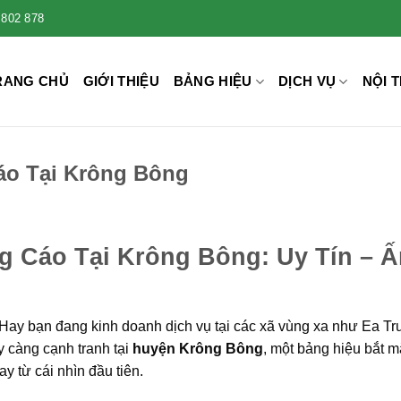
 802 878
RANG CHỦ
GIỚI THIỆU
BẢNG HIỆU
DỊCH VỤ
NỘI T
áo Tại Krông Bông
g Cáo Tại Krông Bông: Uy Tín – Ấ
Hay bạn đang kinh doanh dịch vụ tại các xã vùng xa như Ea Tr
 càng cạnh tranh tại
huyện Krông Bông
, một bảng hiệu bắt m
y từ cái nhìn đầu tiên.