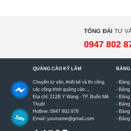
TỔNG ĐÀI
TƯ VẤ
0947 802 8
QUẢNG CÁO KỲ LÂM
BẢNG
Chuyên tư vấn, thiết kế và thi công
-
Bảng 
các công trình quảng cáo ...
-
Bảng 
Địa chỉ: 212B Y Wang - TP. Buôn Mê
-
Bảng 
Thuột
-
Bảng 
Hotline: 0947 802 878
-
Bảng 
Email: yourname@gmail.com
-
Bảng 