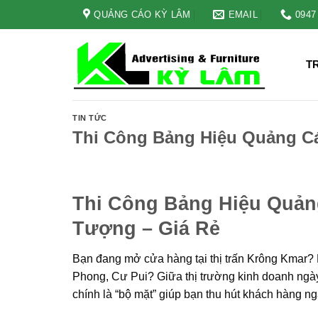
Skip
QUẢNG CÁO KỲ LÂM
EMAIL
0947
to
content
T
TIN TỨC
Thi Công Bảng Hiệu Quảng C
Thi Công Bảng Hiệu Quản
Tượng – Giá Rẻ
Bạn đang mở cửa hàng tại thị trấn Krông Kmar? 
Phong, Cư Pui? Giữa thị trường kinh doanh ngày
chính là “bộ mặt” giúp bạn thu hút khách hàng nga