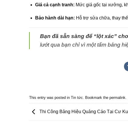
Giá cả cạnh tranh:
Mức giá gốc tại xưởng, kh
Bảo hành dài hạn:
Hỗ trợ sửa chữa, thay thế
Bạn đã sẵn sàng để “lột xác” c
lướt qua bạn chỉ vì một tấm bảng h
Quảng cáo bmt, Quảng cáo dak lak, Nội thất bmt, Noi that
Quảng cáo nội thất, Nội thất đắk lắk
This entry was posted in
Tin tức
. Bookmark the
permalink
.
Thi Công Bảng Hiệu Quảng Cáo Tại Cư Ku