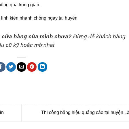
ông qua trung gian.
 linh kiện nhanh chóng ngay tại huyện.
ho cửa hàng của mình chưa?
Đừng để khách hàng
iệu cũ kỹ hoặc mờ nhạt.
 bmt, Noi that Dak Lak, Quang cao bmt, Quang cao dak lak, Quảng cáo đắk lắ
in
Thi công bảng hiệu quảng cáo tại huyện L