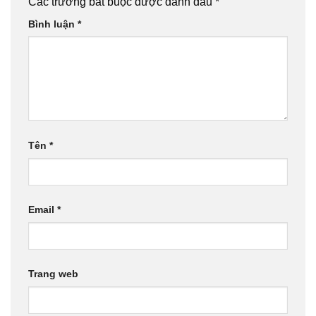
Các trường bắt buộc được đánh dấu
*
Bình luận
*
Tên
*
Email
*
Trang web