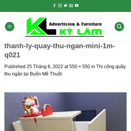
Skip
to
content
thanh-ly-quay-thu-ngan-mini-1m-
q021
Published
25 Tháng 6, 2022
at
550 × 550
in
Thi công quầy
thu ngân tại Buôn Mê Thuột