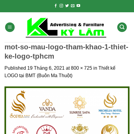
Skip
to
content
mot-so-mau-logo-tham-khao-1-thiet-
ke-logo-tphcm
Published
19 Tháng 6, 2021
at
800 × 725
in
Thiết kế
LOGO tại BMT (Buôn Ma Thuột)