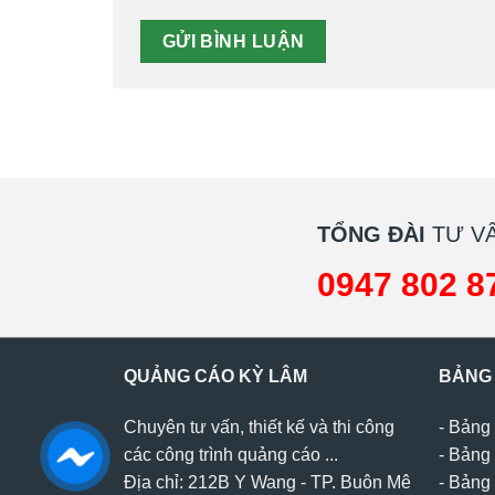
TỔNG ĐÀI
TƯ VẤ
0947 802 8
QUẢNG CÁO KỲ LÂM
BẢNG
Chuyên tư vấn, thiết kế và thi công
-
Bảng 
các công trình quảng cáo ...
-
Bảng 
Địa chỉ: 212B Y Wang - TP. Buôn Mê
-
Bảng 