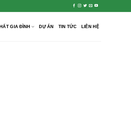
HẤT GIA ĐÌNH
DỰ ÁN
TIN TỨC
LIÊN HỆ