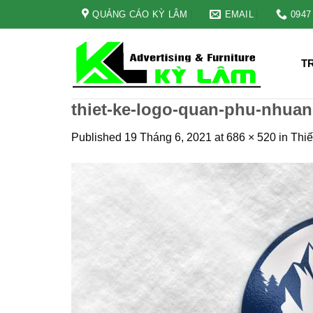
Skip
QUẢNG CÁO KỲ LÂM
EMAIL
0947
to
content
T
thiet-ke-logo-quan-phu-nhua
Published
19 Tháng 6, 2021
at
686 × 520
in
Thiế