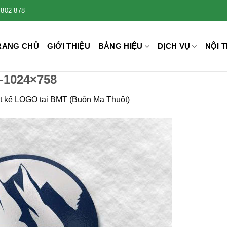
 802 878
RANG CHỦ
GIỚI THIỆU
BẢNG HIỆU
DỊCH VỤ
NỘI T
n-1024×758
t kế LOGO tại BMT (Buôn Ma Thuột)