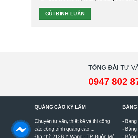
TỔNG ĐÀI
TƯ VẤ
0947 802 8
QUẢNG CÁO KỲ LÂM
BẢNG
Chuyên tư vấn, thiết kế và thi công
-
Bảng 
các công trình quảng cáo ...
-
Bảng 
Địa chỉ: 212B Y Wang - TP. Buôn Mê
-
Bảng 