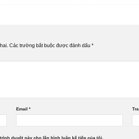
hai.
Các trường bắt buộc được đánh dấu
*
Email
*
Tr
trình duyệt này cho lần bình luận kế tiếp của tôi.