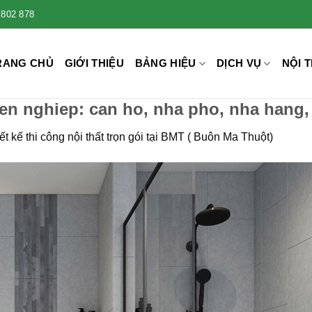
 802 878
RANG CHỦ
GIỚI THIỆU
BẢNG HIỆU
DỊCH VỤ
NỘI T
uyen nghiep: can ho, nha pho, nha hang,
ết kế thi công nội thất trọn gói tại BMT ( Buôn Ma Thuột)