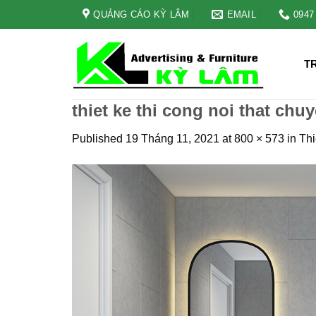
Skip
QUẢNG CÁO KỲ LÂM
EMAIL
0947
to
content
T
thiet ke thi cong noi that ch
Published
19 Tháng 11, 2021
at
800 × 573
in
Thi